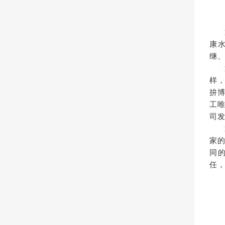
康
继
样
拚
工
司
家
同
任，