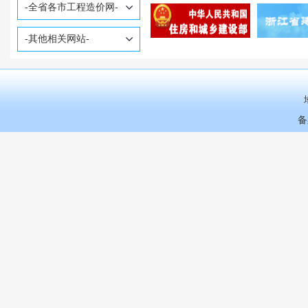
和海集团开展“学党史•追寻红色足迹”主题党日活动
备
致敬她力量| 万事达联合工会组织“缅怀革命先烈 承续红色血脉”主题三八节活动
市财政局第六党支部和博创建设咨询公司党支部开展主题党日活动