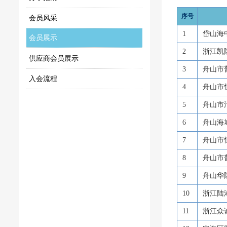
序号
会员风采
1
岱山海
会员展示
2
浙江凯
供应商会员展示
3
舟山市
入会流程
4
舟山市
5
舟山市
6
舟山海
7
舟山市
8
舟山市
9
舟山华
10
浙江陆
11
浙江众