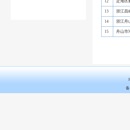
12
定海区
13
浙江昌
14
浙江舟
15
舟山市
备