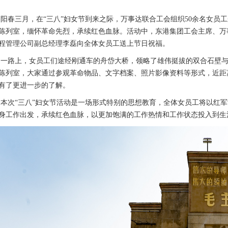
三月，在“三八”妇女节到来之际，万事达联合工会组织50余名女员工
陈列室，缅怀革命先烈，承续红色血脉。活动中，东港集团工会主席、万
程管理公司副总经理李磊向全体女员工送上节日祝福。
上，女员工们途经刚通车的舟岱大桥，领略了雄伟挺拔的双合石壁与
陈列室，大家通过参观革命物品、文字档案、照片影像资料等形式，近距
有了更进一步的了解。
“三八”妇女节活动是一场形式特别的思想教育，全体女员工将以红军
身工作出发，承续红色血脉，以更加饱满的工作热情和工作状态投入到生