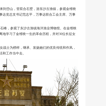
来到岱山，登双合石壁，游东沙古渔镇，参观金维映
事达党总支书记范志平，万事达联合工会主席、万事
石峰，参观了东沙古渔镇海洋渔业博物馆。在金维映
离地学习了金维映一生的革命历程，并对30位长征女
女战士为榜样，继承、发扬她们的优良传统和作风，
活和工作当中去。